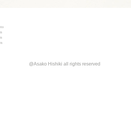
uto
cm
cm
cm
@Asako Hishiki all rights reserved